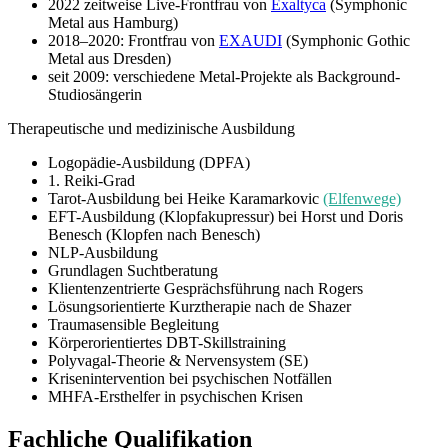
2022 zeitweise Live-Frontfrau von
Exaltyca
(Symphonic
Metal aus Hamburg)
2018–2020: Frontfrau von
EXAUDI
(Symphonic Gothic
Metal aus Dresden)
seit 2009: verschiedene Metal-Projekte als Background-
Studiosängerin
Therapeutische und medizinische Ausbildung
Logopädie-Ausbildung (DPFA)
1. Reiki-Grad
Tarot-Ausbildung bei Heike Karamarkovic
(Elfenwege)
EFT-Ausbildung (Klopfakupressur) bei Horst und Doris
Benesch (Klopfen nach Benesch)
NLP-Ausbildung
Grundlagen Suchtberatung
Klientenzentrierte Gesprächsführung nach Rogers
Lösungsorientierte Kurztherapie nach de Shazer
Traumasensible Begleitung
Körperorientiertes DBT-Skillstraining
Polyvagal-Theorie & Nervensystem (SE)
Krisenintervention bei psychischen Notfällen
MHFA-Ersthelfer in psychischen Krisen
Fachliche Qualifikation