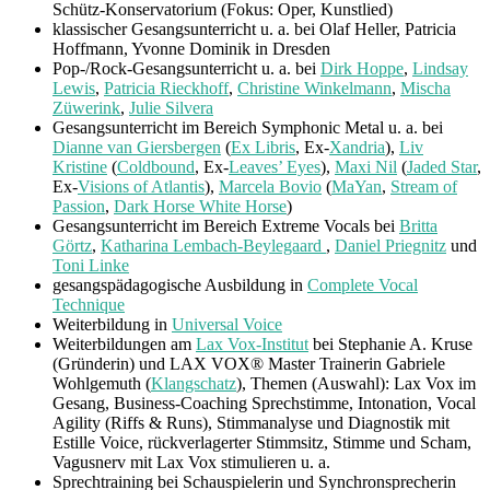
Schütz-Konservatorium (Fokus: Oper, Kunstlied)
klassischer Gesangsunterricht u. a. bei Olaf Heller, Patricia
Hoffmann, Yvonne Dominik in Dresden
Pop-/Rock-Gesangsunterricht u. a. bei
Dirk Hoppe
,
Lindsay
Lewis
,
Patricia Rieckhoff
,
Christine Winkelmann
,
Mischa
Züwerink
,
Julie Silvera
Gesangsunterricht im Bereich Symphonic Metal u. a. bei
Dianne van Giersbergen
(
Ex Libris
, Ex-
Xandria
),
Liv
Kristine
(
Coldbound
, Ex-
Leaves’ Eyes
),
Maxi Nil
(
Jaded Star
,
Ex-
Visions of Atlantis
),
Marcela Bovio
(
MaYan
,
Stream of
Passion
,
Dark Horse White Horse
)
Gesangsunterricht im Bereich Extreme Vocals bei
Britta
Görtz
,
Katharina Lembach-Beylegaard
,
Daniel Priegnitz
und
Toni Linke
gesangspädagogische Ausbildung in
Complete Vocal
Technique
Weiterbildung in
Universal Voice
Weiterbildungen am
Lax Vox-Institut
bei Stephanie A. Kruse
(Gründerin) und LAX VOX® Master Trainerin Gabriele
Wohlgemuth (
Klangschatz
), Themen (Auswahl): Lax Vox im
Gesang, Business-Coaching Sprechstimme, Intonation, Vocal
Agility (Riffs & Runs), Stimmanalyse und Diagnostik mit
Estille Voice, rückverlagerter Stimmsitz, Stimme und Scham,
Vagusnerv mit Lax Vox stimulieren u. a.
Sprechtraining bei Schauspielerin und Synchronsprecherin