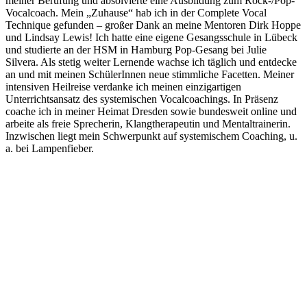
meiner Berufung und absolvierte eine Ausbildung zum Rock-/Pop-
Vocalcoach. Mein „Zuhause“ hab ich in der Complete Vocal
Technique gefunden – großer Dank an meine Mentoren Dirk Hoppe
und Lindsay Lewis! Ich hatte eine eigene Gesangsschule in Lübeck
und studierte an der HSM in Hamburg Pop-Gesang bei Julie
Silvera. Als stetig weiter Lernende wachse ich täglich und entdecke
an und mit meinen SchülerInnen neue stimmliche Facetten. Meiner
intensiven Heilreise verdanke ich meinen einzigartigen
Unterrichtsansatz des systemischen Vocalcoachings. In Präsenz
coache ich in meiner Heimat Dresden sowie bundesweit online und
arbeite als freie Sprecherin, Klangtherapeutin und Mentaltrainerin.
Inzwischen liegt mein Schwerpunkt auf systemischem Coaching, u.
a. bei Lampenfieber.