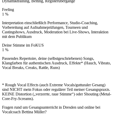
Dynamiktraining, Belting, Registerübergänge
Feeling
1
%
Interpretation einschließlich Performance, Studio-Coaching,
Vorbereitung auf Aufnahmeprüfungen, Tourneen und
Castingshows, Ausdruck, Moderation bei Live-Shows, Interaktion
mit dem Publikum
Deine Stimme im FoKUS
1
%
Passendes Repertoire, deine (selbstgeschriebenen) Songs,
Klangfarben für authentischen Ausdruck, Effekte* (Hauch, Vibrato,
Vocal Breaks, Creaks, Rattle, Runs)
* Rough Vocal Effects (auch Extreme Vocals/gutturaler Gesang)
sind NICHT mein Fokus oder regulärer Teil meiner Gesangspraxis.
KEINE Distortion („verzerrte, raue Stimme“) oder Shouting (Metal-
Core-Fry-Screams).
Fragen rund um Gesangsunterricht in Dresden und online bei
Vocalcoach Bettina Müller?