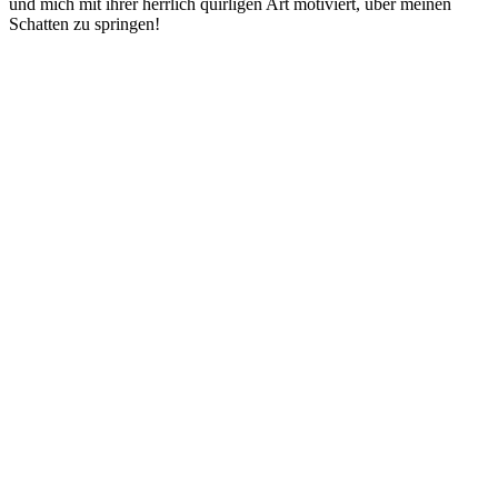
und mich mit ihrer herrlich quirligen Art motiviert, über meinen
Schatten zu springen!